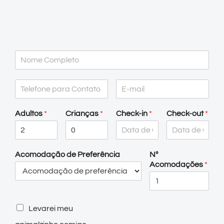
Adultos
*
Crianças
*
Check-in
*
Check-out
*
Acomodação de Preferência
Nº
Acomodações
*
Levarei meu