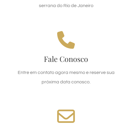
VEJA NO MAPA
serrana do Rio de Janeiro
CENTRAL DE RESERVAS
Whatsapp: (21) 9 8511-4410
Fale Conosco
Telefone: (21) 2200-0291
Entre em contato agora mesmo e reserve sua
WHATSAPP
próxima data conosco.
TIRE SUA DÚVIDA
subal@gaura.com.br
Envie um e-mail para