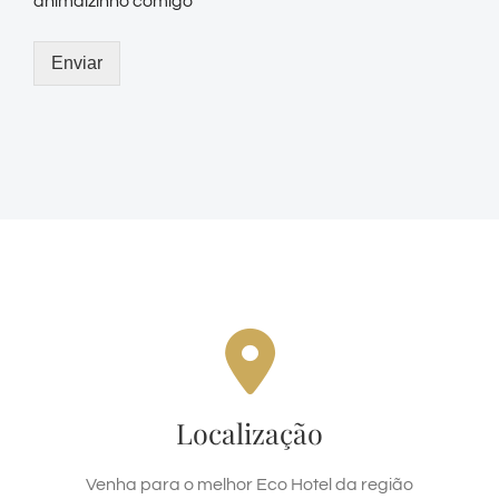
animalzinho comigo
Enviar
ONDE ESTAMOS
Estrada Prata dos Aredes, s/ nº, Fazenda
Localização
Vrajabhumi, Teresópolis/RJ
Venha para o melhor Eco Hotel da região