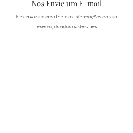
Nos Envie um E-mail
agora mesmo!
Nos envie um email com as informações da sua
ENVIE UM E-MAIL
reserva, dúvidas ou detalhes.